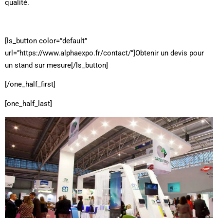
qualité.
[ls_button color=”default”
url=”https://www.alphaexpo.fr/contact/”]Obtenir un devis pour
un stand sur mesure[/ls_button]
[/one_half_first]
[one_half_last]