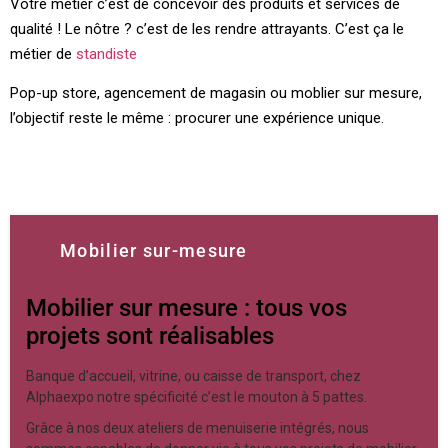
Votre métier c’est de concevoir des produits et services de
qualité ! Le nôtre ? c’est de les rendre attrayants. C’est ça le
métier de
standiste
Pop-up store, agencement de magasin ou moblier sur mesure,
l’objectif reste le même : procurer une expérience unique.
Mobilier sur-mesure
Mobilier sur mesure : tous vos
projets sont réalisables
Banque d’accueil, vitrine, ou caisse de transport, chez
Alphaexpo notre spécificité c’est le mouton à 5 pattes.
Grâce à nos deux ateliers de menuiserie intégrés, nous