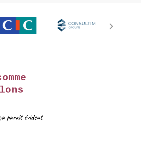
comme
lons
ça paraît évident