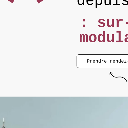
depui
: sur
modu
Prendre rendez