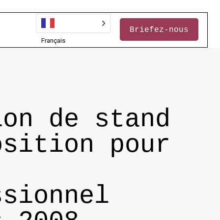
Briefez-nous
Français
ion de stand
osition pour
ssionnel