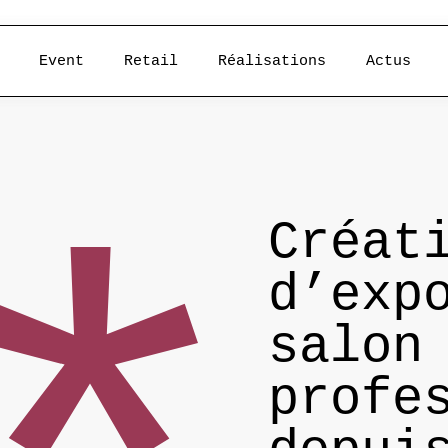
Event
Retail
Réalisations
Actus
Créat
d’exp
salon
profe