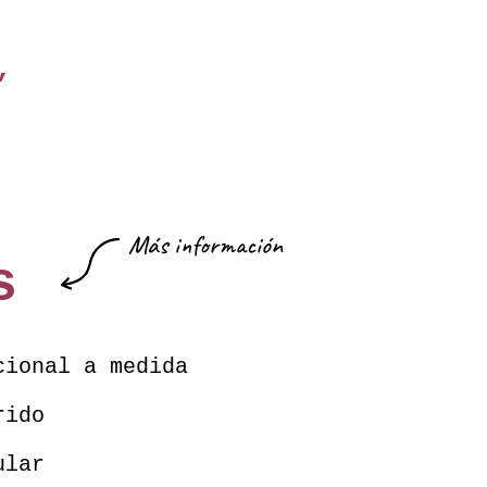
,
Más información
s
cional a medida
rido
ular