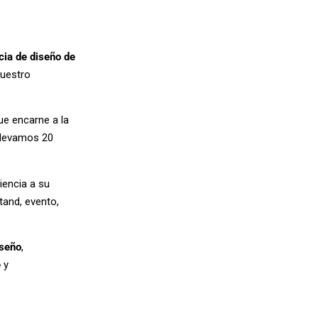
cia de diseño de
nuestro
e encarne a la
llevamos 20
iencia a su
tand, evento,
iseño
,
e
y