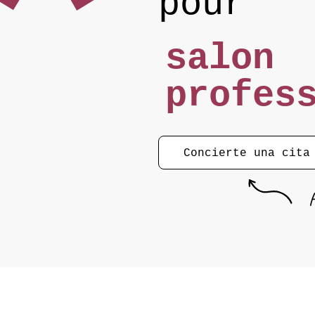
pour
salon
profes
Concierte una cita
H