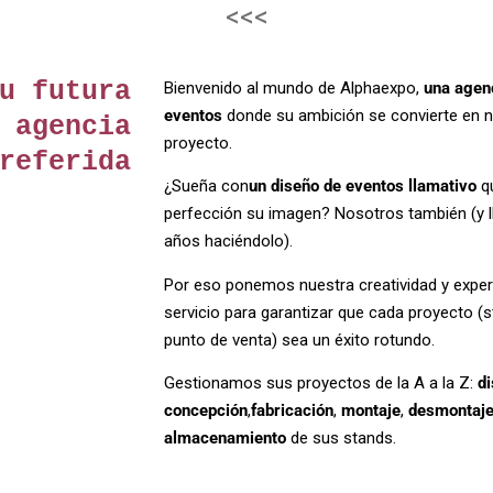
<<<
u futura
Bienvenido al mundo de Alphaexpo,
una agen
eventos
donde su ambición se convierte en 
agencia
proyecto.
referida
¿Sueña con
un diseño de eventos
llamativo
qu
perfección su imagen? Nosotros también (y 
años haciéndolo).
Por eso ponemos nuestra creatividad y exper
servicio para garantizar que cada proyecto (s
punto de venta) sea un éxito rotundo.
Gestionamos sus proyectos de la A a la Z:
d
concepción
,
fabricación
,
montaje
,
desmontaj
almacenamiento
de sus stands.