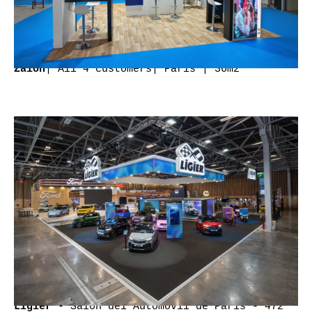
| All 4 customers| Paris | 36m2
Zaion
- Salón del Automóvil de París - 472
Ligier