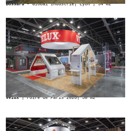
– Global Industrie
| Lyon |
54 m2
Bossard
| Foire de Paris 2026| 50 m2
Velux