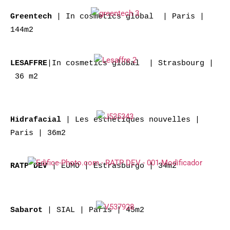
| In cosmetics global | Paris |
Greentech
144m2
|In cosmetics global | Strasbourg |
LESAFFRE
36 m2
| Les esthétiques nouvelles |
Hidrafacial
Paris | 36m2
| EUMO | Estrasburgo | 34m2
RATP DEV
| SIAL | París | 45m2
Sabarot