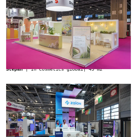
| In cosmetics global|
45 m2
Stepan