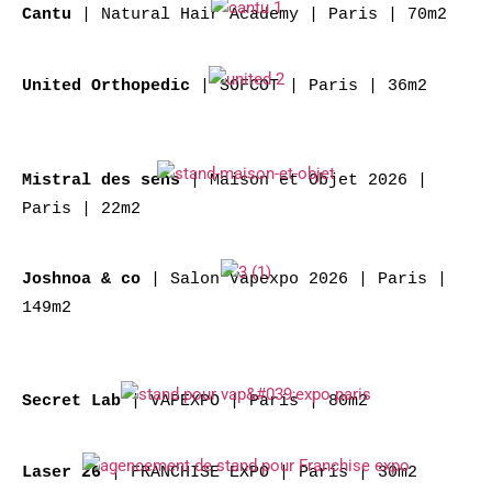
| Natural Hair Academy | Paris | 70m2
Cantu
| SOFCOT | Paris | 36m2
United Orthopedic
| Maison et Objet 2026 |
Mistral des sens
Paris | 22m2
| Salon Vapexpo 2026 | Paris |
Joshnoa & co
149m2
| VAPEXPO | París | 80m2
Secret Lab
| FRANCHISE EXPO | París | 30m2
Laser 26