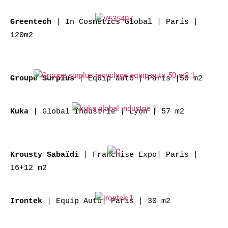
| In Cosmetics Global | París |
Greentech
120m2
| Equip auto | Paris
|50
m2
Groupe Surplus
| Global Industrie | Lyon | 57 m2
Kuka
| Franchise Expo| Paris |
Krousty Sabaïdi
16+12 m2
| Equip Auto| Paris | 30 m2
Irontek