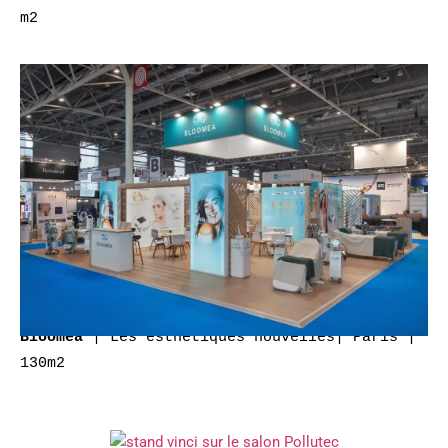
m2
| Les esthétiques nouvelles| Paris |
Bloomea
130m2