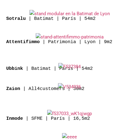
| Batimat | París | 54m2
Sotralu
| Patrimonia | Lyon | 9m2
Attentifimmo
| Batimat | París | 54m2
Ubbink
| All4customers | 30m2
Zaion
| SFME | París | 16,5m2
Inmode