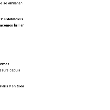
ue se amilanan
s: entablamos
hacemos brillar
ommes
mesure depuis
arís y en toda