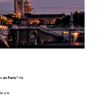
te
en París
? Ha
te a lo